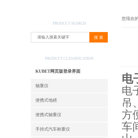
产品搜索
您现在
PRODUCT SEARCH
产品分类
PRODUCT CLASSIFICATION
KUBET网页版登录界面
电
轴重仪
电
吊
便携式地磅
方
便携式轴重仪
车
手持式汽车称重仪