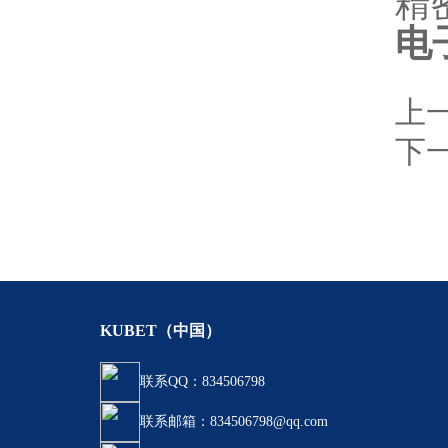
精
电
上
下
KUBET（中国）
联系QQ：834506798
联系邮箱：834506798@qq.com