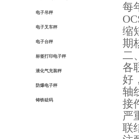
每
电子吊秤
O
电子叉车秤
缩
期
电子台秤
二
标签打印电子秤
各
液化气充装秤
好
防爆电子秤
轴
接
铸铁砝码
严
联