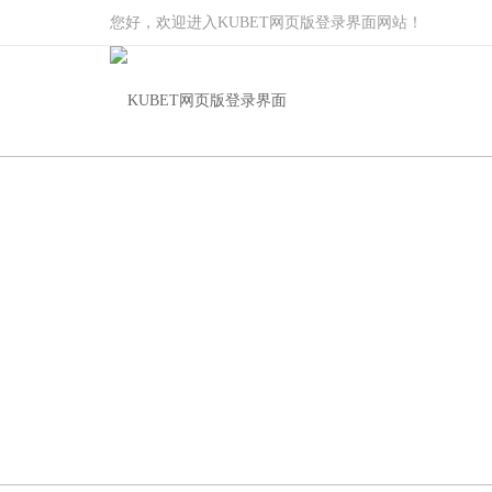
您好，欢迎进入KUBET网页版登录界面网站！