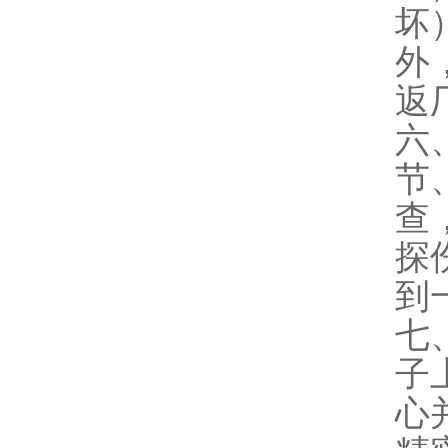
坏
外
返
六
节
查
探
到
七
子
心