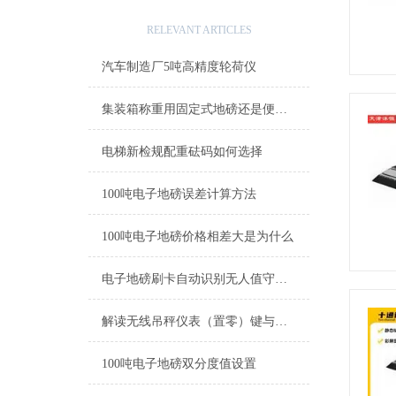
相关文章
RELEVANT ARTICLES
汽车制造厂5吨高精度轮荷仪
集装箱称重用固定式地磅还是便携式地磅？
电梯新检规配重砝码如何选择
100吨电子地磅误差计算方法
100吨电子地磅价格相差大是为什么
电子地磅刷卡自动识别无人值守称重系统
解读无线吊秤仪表（置零）键与（去皮）键的应用
100吨电子地磅双分度值设置