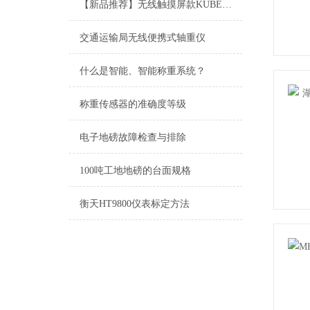
【新品推荐】无线触摸屏款KUBET网页版登录界面
交通运输局无线便携式轴重仪
什么是智能、智能称重系统？
称重传感器的准确度等级
电子地磅故障检查与排除
100吨工地地磅的台面规格
衡天HT9800仪表标定方法