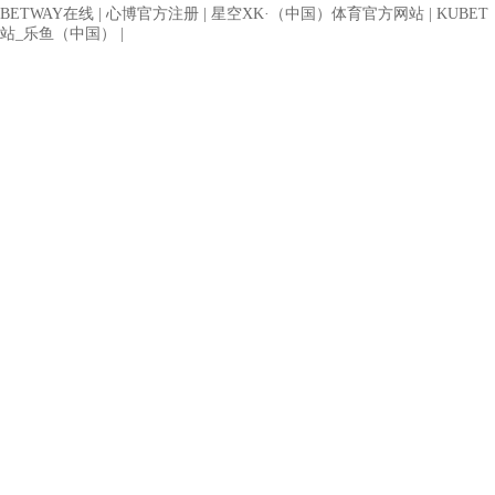
BETWAY在线
|
心博官方注册
|
星空XK·（中国）体育官方网站
|
KUBE
站_乐鱼（中国）
|