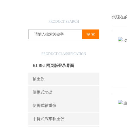
产品搜索
您现在
PRODUCT SEARCH
产品分类
PRODUCT CLASSIFICATION
KUBET网页版登录界面
轴重仪
便携式地磅
便携式轴重仪
手持式汽车称重仪