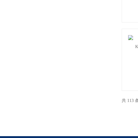
共 113