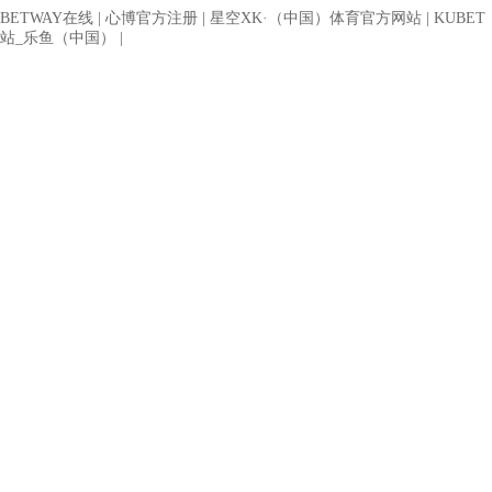
BETWAY在线
|
心博官方注册
|
星空XK·（中国）体育官方网站
|
KUBE
站_乐鱼（中国）
|