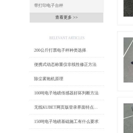
带打印电子台秤
查看更多 >>
相关文章
RELEVANT ARTICLES
200公斤打票电子秤种类选择
便携式动态称重仪非线性修正方法
除尘雾炮机原理
100吨电子地磅传感器好坏判断方法
无线KUBET网页版登录界面特点及参数
150吨电子地磅基础施工有什么要求